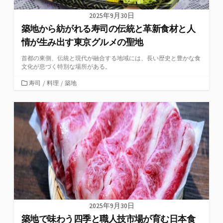
2025年9月30日
築地から紡がれる寿司の伝統と革新食材と人
情が生み出す東京グルメの聖地
首都の東側、伝統と現代が融合する地域には、長い歴史と豊かな食
文化が息づく特別な場所がある。
カ
寿司
/
料理
/
築地
テ
ゴ
リ
ー
2025年9月30日
築地で味わう四季と職人技市場が育む日本食