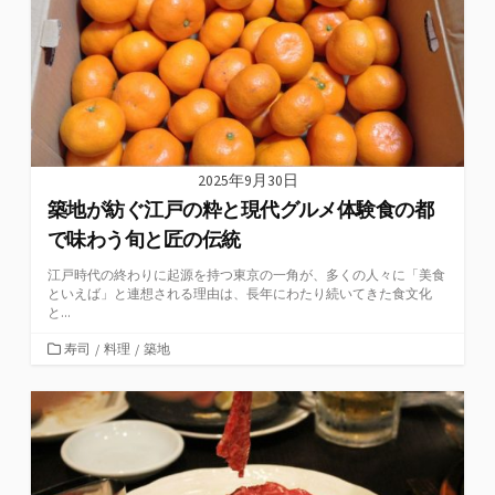
2025年9月30日
築地が紡ぐ江戸の粋と現代グルメ体験食の都
で味わう旬と匠の伝統
江戸時代の終わりに起源を持つ東京の一角が、多くの人々に「美食
といえば」と連想される理由は、長年にわたり続いてきた食文化
と...
カ
寿司
/
料理
/
築地
テ
ゴ
リ
ー