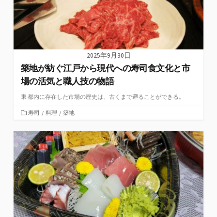
2025年9月30日
築地が紡ぐ江戸から現代への寿司食文化と市
場の活気と職人技の物語
東 都内に存在した市場の歴史は、古くまで遡ることができる。
カ
寿司
/
料理
/
築地
テ
ゴ
リ
ー