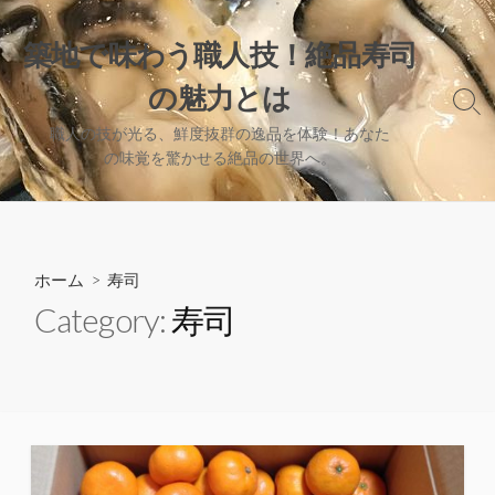
コ
ン
築地で味わう職人技！絶品寿司
テ
の魅力とは
ン
検
ツ
索
職人の技が光る、鮮度抜群の逸品を体験！あなた
へ
切
の味覚を驚かせる絶品の世界へ。
り
ス
替
キ
え
ッ
プ
ホーム
> 寿司
Category:
寿司