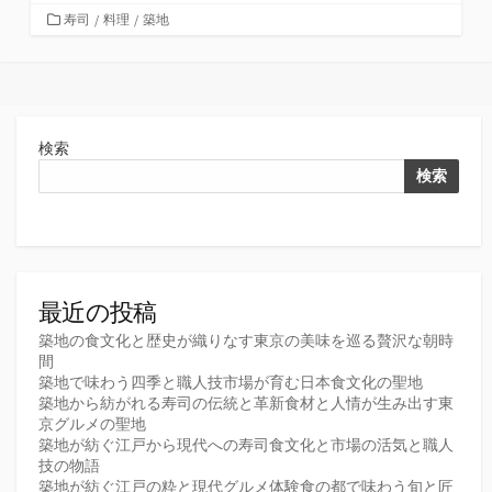
カ
寿司
/
料理
/
築地
テ
ゴ
リ
ー
検索
検索
最近の投稿
築地の食文化と歴史が織りなす東京の美味を巡る贅沢な朝時
間
築地で味わう四季と職人技市場が育む日本食文化の聖地
築地から紡がれる寿司の伝統と革新食材と人情が生み出す東
京グルメの聖地
築地が紡ぐ江戸から現代への寿司食文化と市場の活気と職人
技の物語
築地が紡ぐ江戸の粋と現代グルメ体験食の都で味わう旬と匠