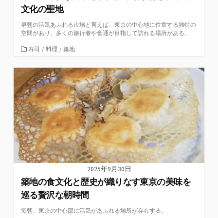
文化の聖地
早朝の活気あふれる市場と言えば、東京の中心地に位置する独特の
空間があり、多くの旅行者や食通が目指して訪れる場所がある。
カ
寿司
/
料理
/
築地
テ
ゴ
リ
ー
2025年9月30日
築地の食文化と歴史が織りなす東京の美味を
巡る贅沢な朝時間
毎朝、東京の中心部に活気があふれる場所が存在する。